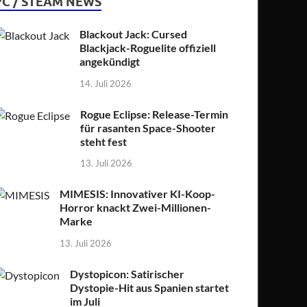
PC / STEAM NEWS
Blackout Jack: Cursed
Blackjack-Roguelite offiziell
angekündigt
14. Juli 2026
Rogue Eclipse: Release-Termin
für rasanten Space-Shooter
steht fest
13. Juli 2026
MIMESIS: Innovativer KI-Koop-
Horror knackt Zwei-Millionen-
Marke
13. Juli 2026
Dystopicon: Satirischer
Dystopie-Hit aus Spanien startet
im Juli