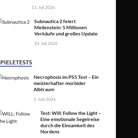
13. Juli 2026
Subnautica 2 feiert
Meilenstein: 5 Millionen
Verkäufe und großes Update
10. Juli 2026
SPIELETESTS
Necrophosis im PS5 Test – Ein
meisterhafter morbider
Albtraum
3. Juni 2026
Test: Will: Follow the Light –
Eine emotionale Segelreise
durch die Einsamkeit des
Nordens