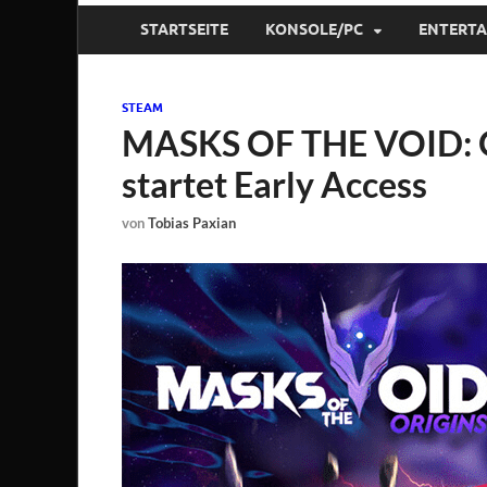
STARTSEITE
KONSOLE/PC
ENTERT
STEAM
MASKS OF THE VOID: O
startet Early Access
von
Tobias Paxian