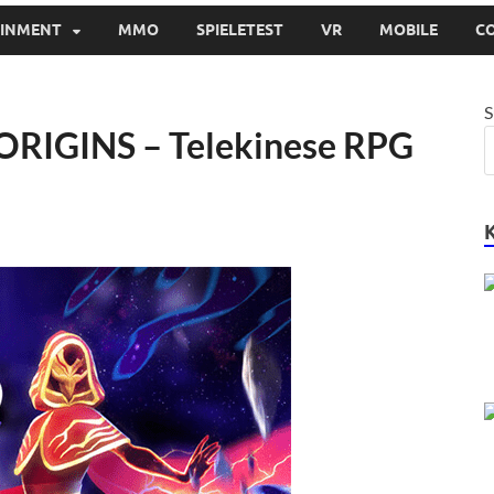
AINMENT
MMO
SPIELETEST
VR
MOBILE
C
S
RIGINS – Telekinese RPG