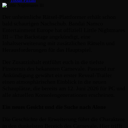
von
Tobias Paxian
Der unheimliche Rätsel-Plattformer erhält schon
bald schaurigen Nachschub. Bandai Namco
Entertainment Europe hat offiziell Little Nightmares
III – The Backstage angekündigt, eine
Inhaltserweiterung mit zusätzlichen Rätseln und
Herausforderungen für das Hauptspiel.
Der Zusatzinhalt entführt euch in die tiefste
Finsternis des bekannten Carnevale. Passend zur
Ankündigung gewährt ein erster Reveal-Trailer
einen atmosphärischen Einblick in die neuen
Schauplätze, die bereits am 12. Juni 2026 für PC und
alle aktuellen Konsolengenerationen erscheinen.
Ein neues Gesicht und die Suche nach Alone
Die Geschichte der Erweiterung führt die Charaktere
in den dunkelsten Bereich des Carnevale. Hier trifft