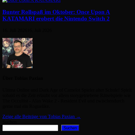
Bunter Rollspaß im Oktober: Once Upon A
KATAMARI erobert die Nintendo Switch 2
16. Juli 2026
16. Juli 2026
Über Tobias Paxian
Ultima Online und Dark Age of Camelot Spieler alter Schule! Spielt
sobald es die Zeit erlaubt vor allem storygetriebene Rätselspiele wie
The Occultist - Alan Wake 2 - Resident Evil und zwischendurch
gerne mal ein Roguelike.
Zeige alle Beiträge von Tobias Paxian →
Suchen
Suchen