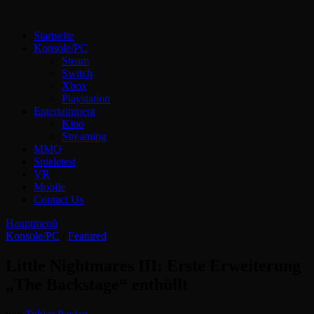
Zum
Inhalt
Technoloki: Gaming und Entertainment News
Startseite
springen
Technoloki: Dein Gaming- und Entertainment News-Portal für
Konsole/PC
Blockbuster, Indie-Perlen und Retro-Klassiker.
Steam
Switch
Xbox
Playstation
Entertainment
Kino
Streaming
MMO
Spieletest
VR
Mobile
Contact Us
Hauptmenü
Konsole/PC
/
Featured
Little Nightmares III: Erste Erweiterung
„The Backstage“ enthüllt