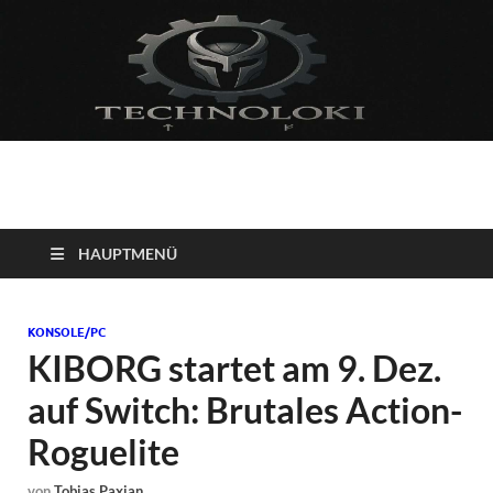
Technoloki: Gaming
Technoloki: Dein Gaming- und Entertainment News-Portal für
Blockbuster, Indie-Perlen und Retro-Klassiker.
und Entertainment
HAUPTMENÜ
News
KONSOLE/PC
KIBORG startet am 9. Dez.
auf Switch: Brutales Action-
Roguelite
von
Tobias Paxian