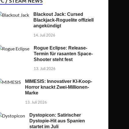
PC / STEAM NEWS
Blackout Jack: Cursed
Blackjack-Roguelite offiziell
angekündigt
14. Juli 2026
Rogue Eclipse: Release-
Termin für rasanten Space-
Shooter steht fest
13. Juli 2026
MIMESIS: Innovativer KI-Koop-
Horror knackt Zwei-Millionen-
Marke
13. Juli 2026
Dystopicon: Satirischer
Dystopie-Hit aus Spanien
startet im Juli