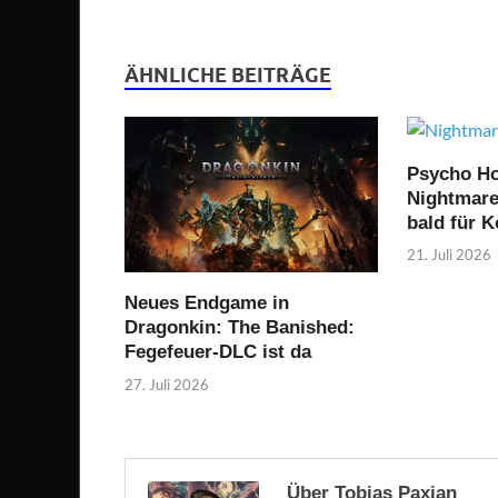
ÄHNLICHE BEITRÄGE
Psycho Ho
Nightmare 
bald für 
21. Juli 2026
Neues Endgame in
Dragonkin: The Banished:
Fegefeuer-DLC ist da
27. Juli 2026
Über Tobias Paxian