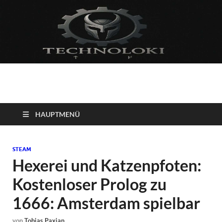
Technoloki: Gaming
Technoloki: Dein Gaming- und Entertainment News-Portal für
Blockbuster, Indie-Perlen und Retro-Klassiker.
und Entertainment
HAUPTMENÜ
News
STEAM
Hexerei und Katzenpfoten:
Kostenloser Prolog zu
1666: Amsterdam spielbar
von
Tobias Paxian