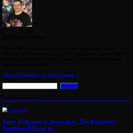
Über Tobias Paxian
Ultima Online und Dark Age of Camelot Spieler alter Schule! Spielt
sobald es die Zeit erlaubt vor allem storygetriebene Rätselspiele wie
The Occultist - Alan Wake 2 - Resident Evil und zwischendurch
gerne mal ein Roguelike.
Zeige alle Beiträge von Tobias Paxian →
Suchen
Suchen
Konsolen News
Neues Endgame in Dragonkin: The Banished:
Fegefeuer-DLC ist da