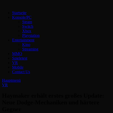
Zum
Inhalt
Technoloki: Gaming und Entertainment News
Startseite
springen
Technoloki: Dein Gaming- und Entertainment News-Portal für
Konsole/PC
Blockbuster, Indie-Perlen und Retro-Klassiker.
Steam
Switch
Xbox
Playstation
Entertainment
Kino
Streaming
MMO
Spieletest
VR
Mobile
Contact Us
Hauptmenü
VR
Haymaker erhält erstes großes Update:
Neue Dodge-Mechaniken und härtere
Gegner