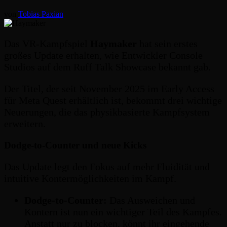
von
Tobias Paxian
Das VR-Kampfspiel
Haymaker
hat sein erstes
großes Update erhalten, wie Entwickler Console
Studios auf dem Ruff Talk Showcase bekannt gab.
Der Titel, der seit November 2025 im Early Access
für Meta Quest erhältlich ist, bekommt drei wichtige
Neuerungen, die das physikbasierte Kampfsystem
erweitern.
Dodge-to-Counter und neue Kicks
Das Update legt den Fokus auf mehr Fluidität und
intuitive Kontermöglichkeiten im Kampf.
Dodge-to-Counter:
Das Ausweichen und
Kontern ist nun ein wichtiger Teil des Kampfes.
Anstatt nur zu blocken, könnt ihr eingehende