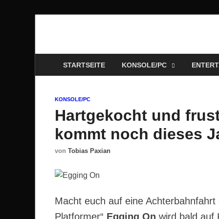
Technoloki: Gami
Technoloki: Dein Gaming- und Entertainment News-P
STARTSEITE
KONSOLE/PC
ENTERT
KONSOLE/PC
Hartgekocht und frus
kommt noch dieses J
von
Tobias Paxian
Macht euch auf eine Achterbahnfahrt 
Platformer“
Egging On
wird bald auf 