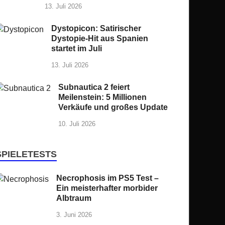
13. Juli 2026
Dystopicon: Satirischer
Dystopie-Hit aus Spanien
startet im Juli
13. Juli 2026
Subnautica 2 feiert
Meilenstein: 5 Millionen
Verkäufe und großes Update
10. Juli 2026
SPIELETESTS
Necrophosis im PS5 Test –
Ein meisterhafter morbider
Albtraum
3. Juni 2026