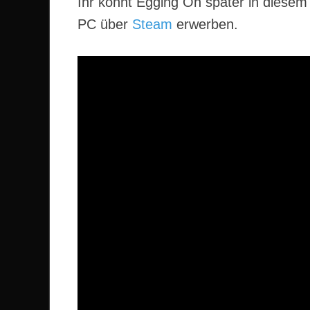
Ihr könnt Egging On später in diesem 
PC über
Steam
erwerben.