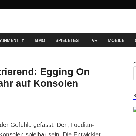
ng und Entertainment N
ortal für Blockbuster, Indie-Perlen und Retro-Klassiker.
AINMENT
MMO
SPIELETEST
VR
MOBILE
trierend: Egging On
ahr auf Konsolen
der Gefühle gefasst. Der „Foddian-
Konsolen spielbar sein. Die Entwickler