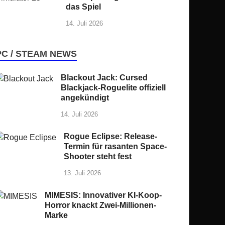
das Spiel
14. Juli 2026
PC / STEAM NEWS
Blackout Jack: Cursed
Blackjack-Roguelite offiziell
angekündigt
14. Juli 2026
Rogue Eclipse: Release-
Termin für rasanten Space-
Shooter steht fest
13. Juli 2026
MIMESIS: Innovativer KI-Koop-
Horror knackt Zwei-Millionen-
Marke