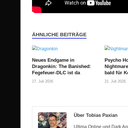
ÄHNLICHE BEITRÄGE
Neues Endgame in
Psycho Ho
Dragonkin: The Banished:
Nightmare 
Fegefeuer-DLC ist da
bald für 
27. Juli 2026
21. Juli 2026
Über Tobias Paxian
Ultima Online und Dark Age