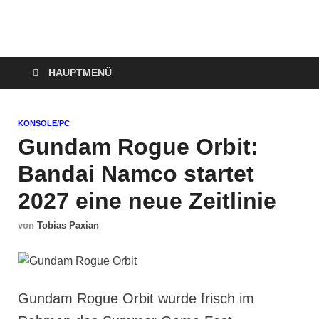
Technoloki: Gaming
Technoloki: Dein Gaming- und Entertainment News-Portal für
Blockbuster, Indie-Perlen und Retro-Klassiker.
und Entertainment
HAUPTMENÜ
News
KONSOLE/PC
Gundam Rogue Orbit:
Bandai Namco startet
2027 eine neue Zeitlinie
von
Tobias Paxian
Gundam Rogue Orbit wurde frisch im