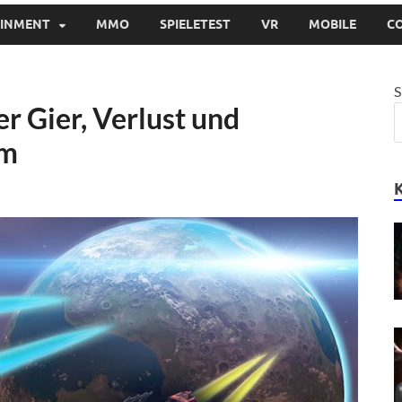
AINMENT
MMO
SPIELETEST
VR
MOBILE
C
S
er Gier, Verlust und
am