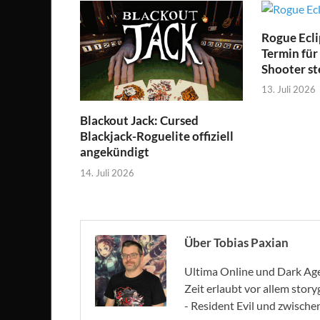
Rogue Ecli
Termin für
Shooter st
13. Juli 2026
Blackout Jack: Cursed
Blackjack-Roguelite offiziell
angekündigt
14. Juli 2026
Über Tobias Paxian
Ultima Online und Dark Age 
Zeit erlaubt vor allem stor
- Resident Evil und zwische