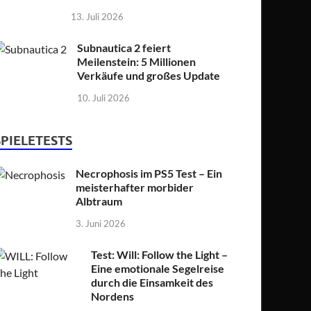
13. Juli 2026
Subnautica 2 feiert
Meilenstein: 5 Millionen
Verkäufe und großes Update
10. Juli 2026
SPIELETESTS
Necrophosis im PS5 Test – Ein
meisterhafter morbider
Albtraum
3. Juni 2026
Test: Will: Follow the Light –
Eine emotionale Segelreise
durch die Einsamkeit des
Nordens