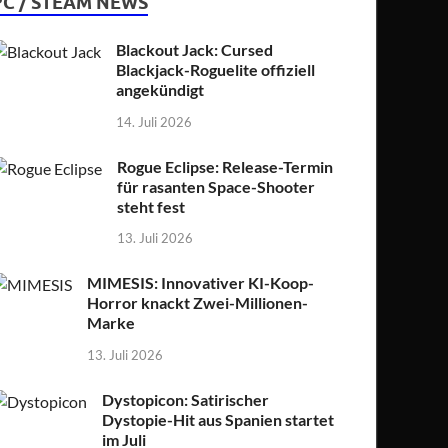
PC / STEAM NEWS
Blackout Jack: Cursed
Blackjack-Roguelite offiziell
angekündigt
14. Juli 2026
Rogue Eclipse: Release-Termin
für rasanten Space-Shooter
steht fest
13. Juli 2026
MIMESIS: Innovativer KI-Koop-
Horror knackt Zwei-Millionen-
Marke
13. Juli 2026
Dystopicon: Satirischer
Dystopie-Hit aus Spanien startet
im Juli