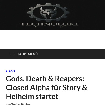
Technoloki: Gaming
Technoloki: Dein Gaming- und Entertainment News-Portal für
Blockbuster, Indie-Perlen und Retro-Klassiker.
und Entertainment
HAUPTMENÜ
News
STEAM
Gods, Death & Reapers:
Closed Alpha für Story &
Helheim startet
von
Tobias Paxian