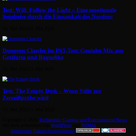
Test: Will: Follow the Light – Eine emotionale
Segelreise durch die Einsamkeit des Nordens
16. Mai 2026
16. Mai 2026
Dungeon Clawler im PS5-Test: Genialer Mix aus
Greifarm und Roguelike
15. Mai 2026
15. Mai 2026
Test: The Empty Desk – Wenn Stille zur
Zerreißprobe wird
15. Mai 2026
15. Mai 2026
Copyright © 2026
Technoloki: Gaming und Entertainment News
.
Mit Stolz präsentiert von
WordPress
und
HitMag
.
Impressum
Datenschutzerklärung