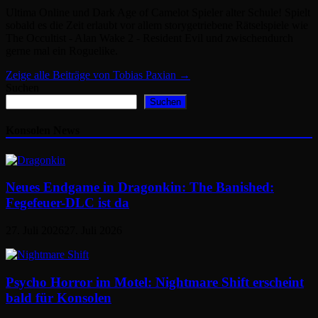
Ultima Online und Dark Age of Camelot Spieler alter Schule! Spielt
sobald es die Zeit erlaubt vor allem storygetriebene Rätselspiele wie
The Occultist - Alan Wake 2 - Resident Evil und zwischendurch
gerne mal ein Roguelike.
Zeige alle Beiträge von Tobias Paxian →
Suchen
Suchen
Konsolen News
Neues Endgame in Dragonkin: The Banished:
Fegefeuer-DLC ist da
27. Juli 2026
27. Juli 2026
Psycho Horror im Motel: Nightmare Shift erscheint
bald für Konsolen