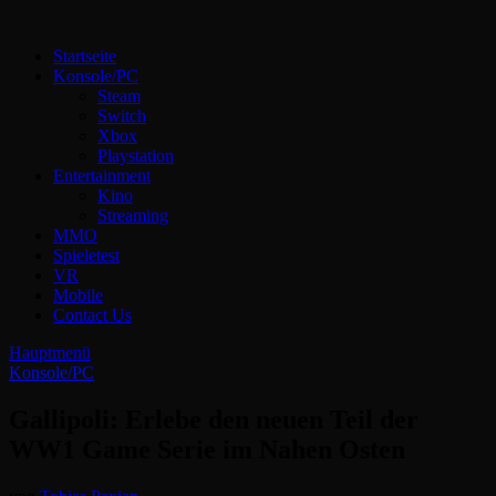
Zum
Inhalt
Technoloki: Gaming und Entertainment News
Startseite
springen
Technoloki: Dein Gaming- und Entertainment News-Portal für
Konsole/PC
Blockbuster, Indie-Perlen und Retro-Klassiker.
Steam
Switch
Xbox
Playstation
Entertainment
Kino
Streaming
MMO
Spieletest
VR
Mobile
Contact Us
Hauptmenü
Konsole/PC
Gallipoli: Erlebe den neuen Teil der
WW1 Game Serie im Nahen Osten