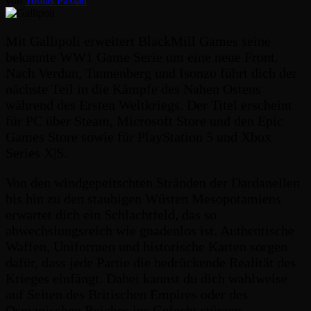
von
Tobias Paxian
Mit Gallipoli erweitert BlackMill Games seine
bekannte WW1 Game Serie um eine neue Front.
Nach Verdun, Tannenberg und Isonzo führt dich der
nächste Teil in die Kämpfe des Nahen Ostens
während des Ersten Weltkriegs. Der Titel erscheint
für PC über Steam, Microsoft Store und den Epic
Games Store sowie für PlayStation 5 und Xbox
Series X|S.
Von den windgepeitschten Stränden der Dardanellen
bis hin zu den staubigen Wüsten Mesopotamiens
erwartet dich ein Schlachtfeld, das so
abwechslungsreich wie gnadenlos ist. Authentische
Waffen, Uniformen und historische Karten sorgen
dafür, dass jede Partie die bedrückende Realität des
Krieges einfängt. Dabei kannst du dich wahlweise
auf Seiten des Britischen Empires oder des
Osmanischen Reiches ins Gefecht stürzen.