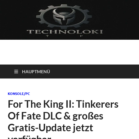
Technoloki: Gaming
Technoloki: Dein Gaming- und Entertainment News-Portal für
Blockbuster, Indie-Perlen und Retro-Klassiker.
und Entertainment
HAUPTMENÜ
News
KONSOLE/PC
For The King II: Tinkerers
Of Fate DLC & großes
Gratis-Update jetzt