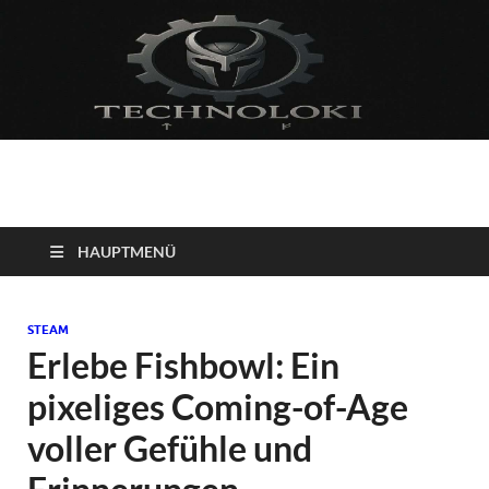
Technoloki: Gaming
Technoloki: Dein Gaming- und Entertainment News-Portal für
Blockbuster, Indie-Perlen und Retro-Klassiker.
und Entertainment
HAUPTMENÜ
News
STEAM
Erlebe Fishbowl: Ein
pixeliges Coming-of-Age
voller Gefühle und