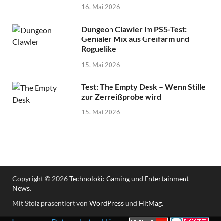
16. Mai 2026
Dungeon Clawler im PS5-Test:
Genialer Mix aus Greifarm und
Roguelike
15. Mai 2026
Test: The Empty Desk – Wenn Stille
zur Zerreißprobe wird
15. Mai 2026
Copyright © 2026
Technoloki: Gaming und Entertainment
News
.
Mit Stolz präsentiert von
WordPress
und
HitMag
.