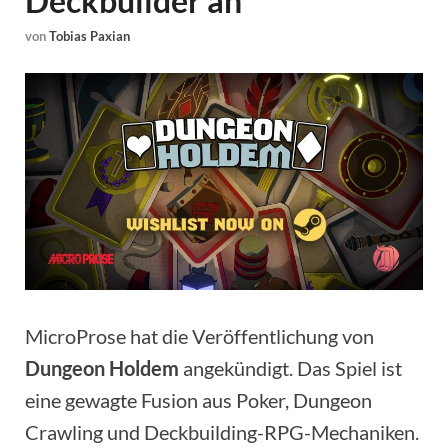
Deckbuilder an
von
Tobias Paxian
MicroProse hat die Veröffentlichung von
Dungeon Holdem
angekündigt. Das Spiel ist
eine gewagte Fusion aus Poker, Dungeon
Crawling und Deckbuilding-RPG-Mechaniken.