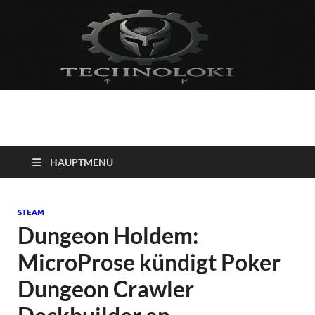
Technoloki: Gaming
Technoloki: Dein Gaming- und Entertainment News-Portal für
Blockbuster, Indie-Perlen und Retro-Klassiker.
und Entertainment
HAUPTMENÜ
News
STEAM
Dungeon Holdem:
MicroProse kündigt Poker
Dungeon Crawler