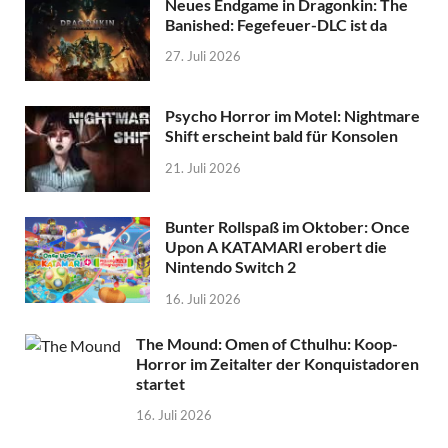
Neues Endgame in Dragonkin: The
Banished: Fegefeuer-DLC ist da
27. Juli 2026
Psycho Horror im Motel: Nightmare
Shift erscheint bald für Konsolen
21. Juli 2026
Bunter Rollspaß im Oktober: Once
Upon A KATAMARI erobert die
Nintendo Switch 2
16. Juli 2026
The Mound: Omen of Cthulhu: Koop-
Horror im Zeitalter der Konquistadoren
startet
16. Juli 2026