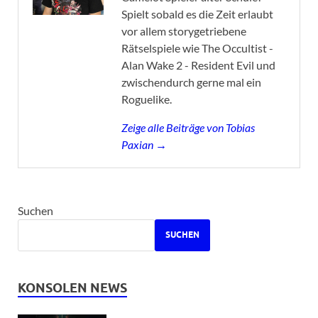
Spielt sobald es die Zeit erlaubt
vor allem storygetriebene
Rätselspiele wie The Occultist -
Alan Wake 2 - Resident Evil und
zwischendurch gerne mal ein
Roguelike.
Zeige alle Beiträge von Tobias
Paxian →
Suchen
SUCHEN
KONSOLEN NEWS