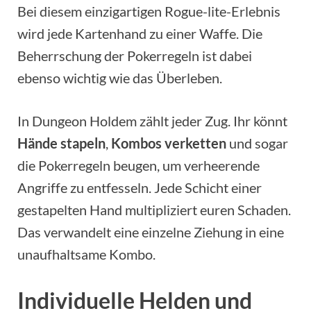
Bei diesem einzigartigen Rogue-lite-Erlebnis
wird jede Kartenhand zu einer Waffe. Die
Beherrschung der Pokerregeln ist dabei
ebenso wichtig wie das Überleben.
In Dungeon Holdem zählt jeder Zug. Ihr könnt
Hände stapeln
,
Kombos verketten
und sogar
die Pokerregeln beugen, um verheerende
Angriffe zu entfesseln. Jede Schicht einer
gestapelten Hand multipliziert euren Schaden.
Das verwandelt eine einzelne Ziehung in eine
unaufhaltsame Kombo.
Individuelle Helden und