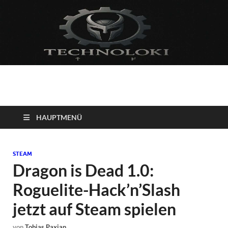
Technoloki: Gaming
Technoloki: Dein Gaming- und Entertainment News-Portal für
Blockbuster, Indie-Perlen und Retro-Klassiker.
und Entertainment
HAUPTMENÜ
News
STEAM
Dragon is Dead 1.0:
Roguelite-Hack’n’Slash
jetzt auf Steam spielen
von
Tobias Paxian