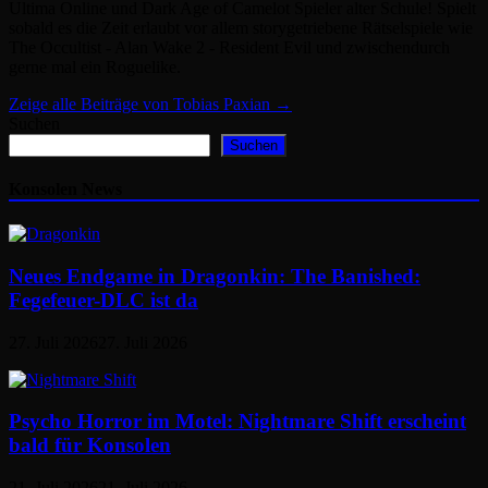
Ultima Online und Dark Age of Camelot Spieler alter Schule! Spielt
sobald es die Zeit erlaubt vor allem storygetriebene Rätselspiele wie
The Occultist - Alan Wake 2 - Resident Evil und zwischendurch
gerne mal ein Roguelike.
Zeige alle Beiträge von Tobias Paxian →
Suchen
Suchen
Konsolen News
Neues Endgame in Dragonkin: The Banished:
Fegefeuer-DLC ist da
27. Juli 2026
27. Juli 2026
Psycho Horror im Motel: Nightmare Shift erscheint
bald für Konsolen
21. Juli 2026
21. Juli 2026