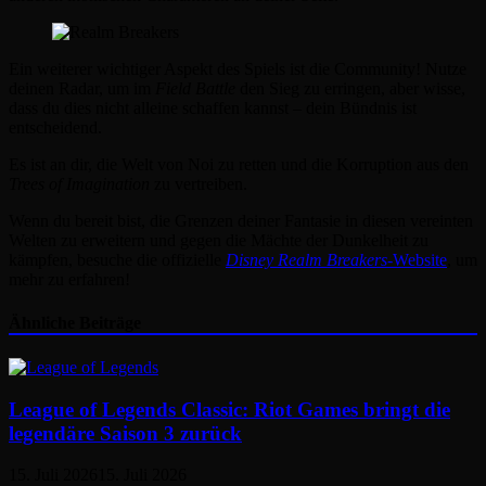
Ein weiterer wichtiger Aspekt des Spiels ist die Community! Nutze
deinen Radar, um im
Field Battle
den Sieg zu erringen, aber wisse,
dass du dies nicht alleine schaffen kannst – dein Bündnis ist
entscheidend.
Es ist an dir, die Welt von Noi zu retten und die Korruption aus den
Trees of Imagination
zu vertreiben.
Wenn du bereit bist, die Grenzen deiner Fantasie in diesen vereinten
Welten zu erweitern und gegen die Mächte der Dunkelheit zu
kämpfen, besuche die offizielle
Disney Realm Breakers
-Website
, um
mehr zu erfahren!
Ähnliche Beiträge
League of Legends Classic: Riot Games bringt die
legendäre Saison 3 zurück
15. Juli 2026
15. Juli 2026