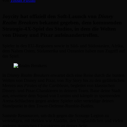
von
Tobias Paxian
Joycity hat offiziell den Soft-Launch von
Disney
Realm Breakers
bekannt gegeben, dem kommenden
Strategie-4X-Spiel des Studios, in dem die Welten
von Disney und Pixar aufeinandertreffen.
Spieler in den EU-Regionen sowie in Süd- und Südostasien, Afrika,
dem Nahen Osten, Südamerika und Ozeanien haben nun Zugriff auf
das Spiel.
In
Disney Realm Breakers
erwartet dich eine Reise durch die bunten
Welten von Disney und Pixar, von
Toy Story
bis zu den gefährlichen
Meeren aus
Pirates of the Caribbean
, begleitet von klassischen
Disney- und Pixar-Charakteren in deinem Team. Baue deine Stadt
aus, erweitere dein Squad von Lumins und kämpfe in spannenden
Arena-Schlachten gegen andere Spieler oder verteidige deinen
Standpunkt in den Tower-Defense-Rumble-Battles.
Sammle Ressourcen, um dich gegen die Scourge Legion zu
verteidigen, mit Helden wie Aladdin, den Unglaublichen und vielen
anderen ikonischen Charakteren an deiner Seite.