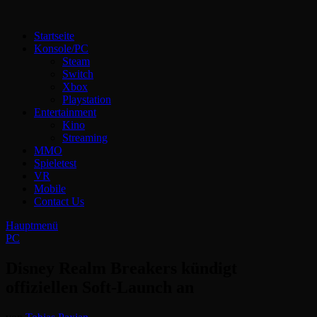
Zum
Inhalt
Technoloki: Gaming und Entertainment News
Startseite
springen
Technoloki: Dein Gaming- und Entertainment News-Portal für
Konsole/PC
Blockbuster, Indie-Perlen und Retro-Klassiker.
Steam
Switch
Xbox
Playstation
Entertainment
Kino
Streaming
MMO
Spieletest
VR
Mobile
Contact Us
Hauptmenü
PC
Disney Realm Breakers kündigt
offiziellen Soft-Launch an