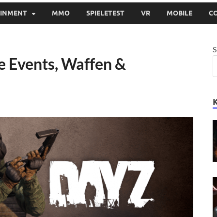
AINMENT
MMO
SPIELETEST
VR
MOBILE
C
S
e Events, Waffen &