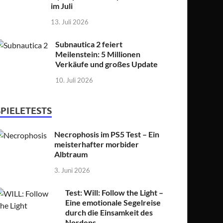
im Juli
13. Juli 2026
Subnautica 2 feiert
Meilenstein: 5 Millionen
Verkäufe und großes Update
10. Juli 2026
SPIELETESTS
Necrophosis im PS5 Test – Ein
meisterhafter morbider
Albtraum
3. Juni 2026
Test: Will: Follow the Light –
Eine emotionale Segelreise
durch die Einsamkeit des
Nordens