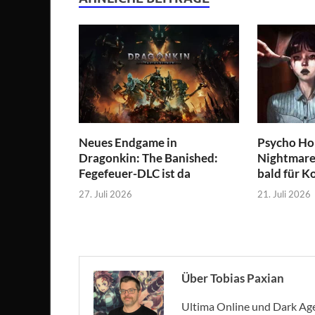
Neues Endgame in
Psycho Hor
Dragonkin: The Banished:
Nightmare 
Fegefeuer-DLC ist da
bald für K
27. Juli 2026
21. Juli 2026
Über Tobias Paxian
Ultima Online und Dark Age 