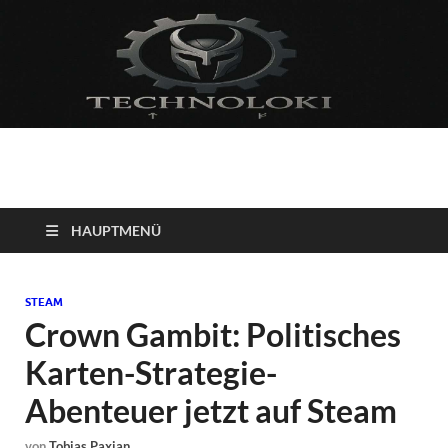
Technoloki: Gaming
Technoloki: Dein Gaming- und Entertainment News-Portal für
Blockbuster, Indie-Perlen und Retro-Klassiker.
und Entertainment
HAUPTMENÜ
News
STEAM
Crown Gambit: Politisches
Karten-Strategie-
Abenteuer jetzt auf Steam
von
Tobias Paxian