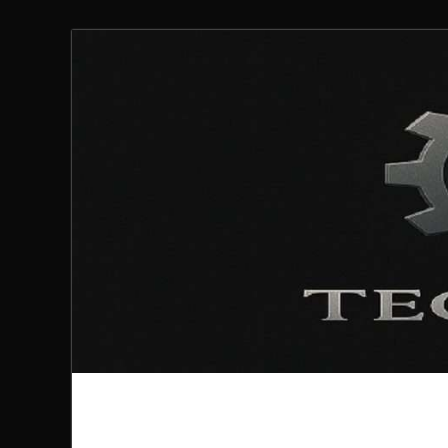
Technoloki: Gami
Technoloki: Dein Gaming- und Entertainment News-P