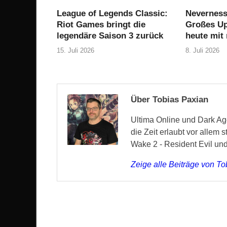
League of Legends Classic:
Neverness
Riot Games bringt die
Großes Upd
legendäre Saison 3 zurück
heute mit
15. Juli 2026
8. Juli 2026
Über Tobias Paxian
Ultima Online und Dark Age
die Zeit erlaubt vor allem 
Wake 2 - Resident Evil un
Zeige alle Beiträge von T