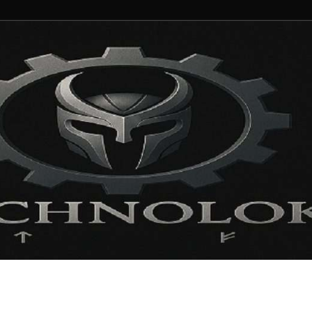
ng und Entertainment N
ortal für Blockbuster, Indie-Perlen und Retro-Klassiker.