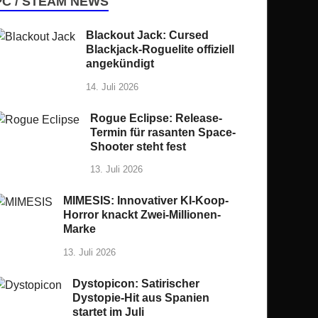
PC / STEAM NEWS
Blackout Jack: Cursed
Blackjack-Roguelite offiziell
angekündigt
14. Juli 2026
Rogue Eclipse: Release-
Termin für rasanten Space-
Shooter steht fest
13. Juli 2026
MIMESIS: Innovativer KI-Koop-
Horror knackt Zwei-Millionen-
Marke
13. Juli 2026
Dystopicon: Satirischer
Dystopie-Hit aus Spanien
startet im Juli