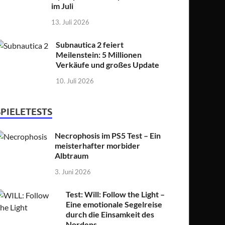
im Juli
13. Juli 2026
Subnautica 2 feiert
Meilenstein: 5 Millionen
Verkäufe und großes Update
10. Juli 2026
SPIELETESTS
Necrophosis im PS5 Test – Ein
meisterhafter morbider
Albtraum
3. Juni 2026
Test: Will: Follow the Light –
Eine emotionale Segelreise
durch die Einsamkeit des
Nordens