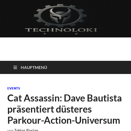
Technoloki: Gaming
Technoloki: Dein Gaming- und Entertainment News-Portal für
Blockbuster, Indie-Perlen und Retro-Klassiker.
und Entertainment
HAUPTMENÜ
News
EVENTS
Cat Assassin: Dave Bautista
präsentiert düsteres
Parkour-Action-Universum
von
Tobias Paxian