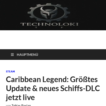
Technoloki: Gaming
Technoloki: Dein Gaming- und Entertainment News-Portal für
Blockbuster, Indie-Perlen und Retro-Klassiker.
und Entertainment
HAUPTMENÜ
News
STEAM
Caribbean Legend: Größtes
Update & neues Schiffs-DLC
jetzt live
von
Tobias Paxian