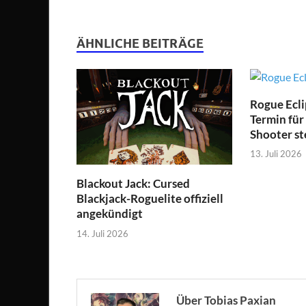
ÄHNLICHE BEITRÄGE
Rogue Ecli
Termin für
Shooter st
13. Juli 2026
Blackout Jack: Cursed
Blackjack-Roguelite offiziell
angekündigt
14. Juli 2026
Über Tobias Paxian