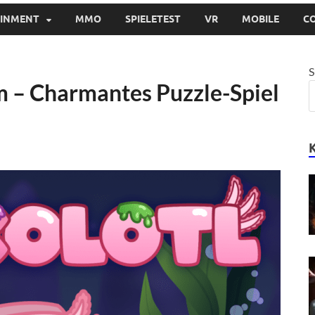
AINMENT
MMO
SPIELETEST
VR
MOBILE
C
S
am – Charmantes Puzzle-Spiel