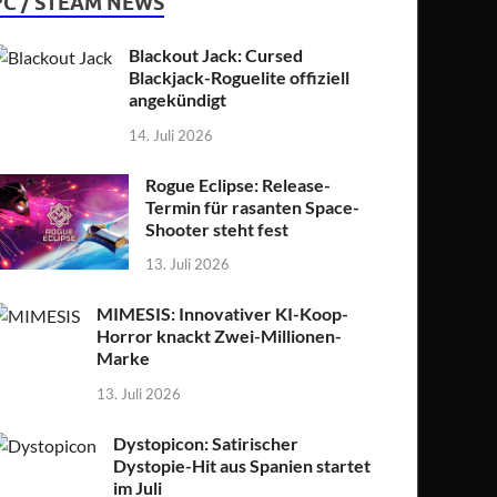
PC / STEAM NEWS
Blackout Jack: Cursed
Blackjack-Roguelite offiziell
angekündigt
14. Juli 2026
Rogue Eclipse: Release-
Termin für rasanten Space-
Shooter steht fest
13. Juli 2026
MIMESIS: Innovativer KI-Koop-
Horror knackt Zwei-Millionen-
Marke
13. Juli 2026
Dystopicon: Satirischer
Dystopie-Hit aus Spanien startet
im Juli