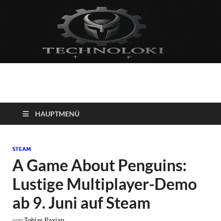
Technoloki: Gaming
Technoloki: Dein Gaming- und Entertainment News-Portal für
Blockbuster, Indie-Perlen und Retro-Klassiker.
und Entertainment
HAUPTMENÜ
News
STEAM
A Game About Penguins:
Lustige Multiplayer-Demo
ab 9. Juni auf Steam
von
Tobias Paxian