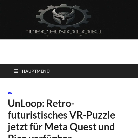
Technoloki: Gaming
Technoloki: Dein Gaming- und Entertainment News-Portal für
Blockbuster, Indie-Perlen und Retro-Klassiker.
und Entertainment
HAUPTMENÜ
News
VR
UnLoop: Retro-
futuristisches VR-Puzzle
jetzt für Meta Quest und