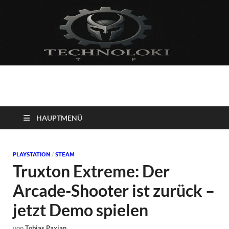
Technoloki: Gaming
Technoloki: Dein Gaming- und Entertainment News-Portal für
Blockbuster, Indie-Perlen und Retro-Klassiker.
und Entertainment
HAUPTMENÜ
News
PLAYSTATION
/
STEAM
Truxton Extreme: Der
Arcade-Shooter ist zurück –
jetzt Demo spielen
von
Tobias Paxian