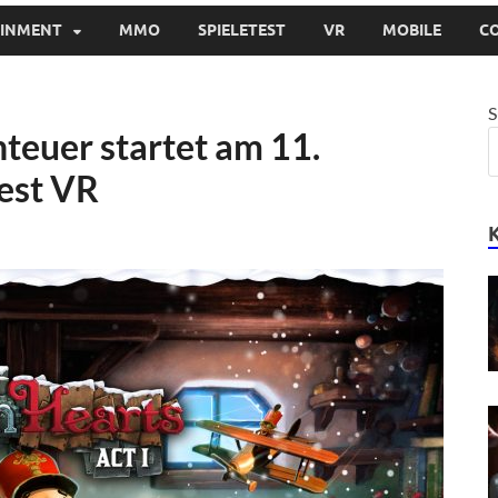
AINMENT
MMO
SPIELETEST
VR
MOBILE
C
S
teuer startet am 11.
est VR