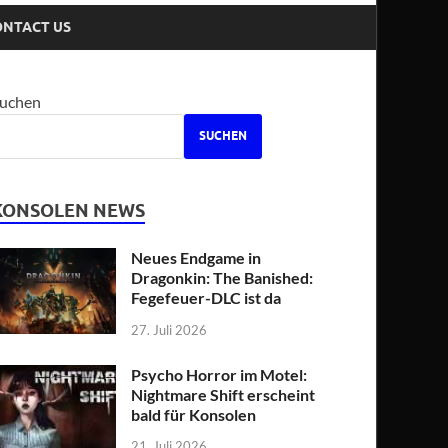
ONTACT US
uchen
SUCHEN
KONSOLEN NEWS
Neues Endgame in
Dragonkin: The Banished:
Fegefeuer-DLC ist da
27. Juli 2026
Psycho Horror im Motel:
Nightmare Shift erscheint
bald für Konsolen
21. Juli 2026