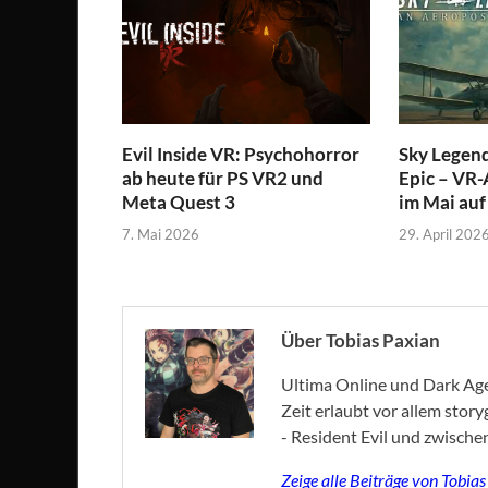
Evil Inside VR: Psychohorror
Sky Legend
ab heute für PS VR2 und
Epic – VR-
Meta Quest 3
im Mai au
7. Mai 2026
29. April 202
Über Tobias Paxian
Ultima Online und Dark Age 
Zeit erlaubt vor allem stor
- Resident Evil und zwische
Zeige alle Beiträge von Tobia