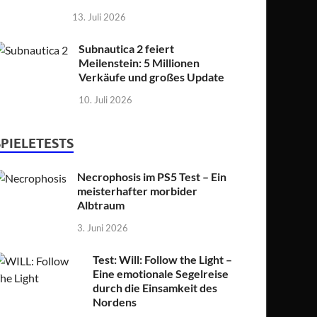
13. Juli 2026
Subnautica 2 feiert
Meilenstein: 5 Millionen
Verkäufe und großes Update
10. Juli 2026
SPIELETESTS
Necrophosis im PS5 Test – Ein
meisterhafter morbider
Albtraum
3. Juni 2026
Test: Will: Follow the Light –
Eine emotionale Segelreise
durch die Einsamkeit des
Nordens