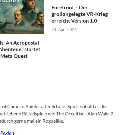
Forefront – Der
großangelegte VR-Krieg
erreicht Version 1.0
24. April 2026
s: An Aeropostal
Abenteuer startet
f Meta Quest
6
of Camelot Spieler alter Schule! Spielt sobald es die
ygetriebene Rätselspiele wie The Occultist - Alan Wake 2
ndurch gerne mal ein Roguelike.
s Paxian →