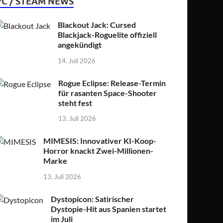
PC / STEAM NEWS
Blackout Jack: Cursed
Blackjack-Roguelite offiziell
angekündigt
14. Juli 2026
Rogue Eclipse: Release-Termin
für rasanten Space-Shooter
steht fest
13. Juli 2026
MIMESIS: Innovativer KI-Koop-
Horror knackt Zwei-Millionen-
Marke
13. Juli 2026
Dystopicon: Satirischer
Dystopie-Hit aus Spanien startet
im Juli