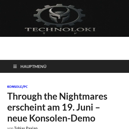
Technoloki: Gaming
Technoloki: Dein Gaming- und Entertainment News-Portal für
Blockbuster, Indie-Perlen und Retro-Klassiker.
und Entertainment
HAUPTMENÜ
News
KONSOLE/PC
Through the Nightmares
erscheint am 19. Juni –
neue Konsolen-Demo
von
Tobias Paxian