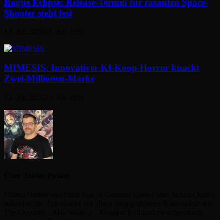
Rogue Eclipse: Release-Termin für rasanten Space-
Shooter steht fest
13. Juli 2026
13. Juli 2026
MIMESIS: Innovativer KI-Koop-Horror knackt
Zwei-Millionen-Marke
13. Juli 2026
13. Juli 2026
Über Tobias Paxian
Ultima Online und Dark Age of Camelot Spieler alter Schule! Spielt
sobald es die Zeit erlaubt vor allem storygetriebene Rätselspiele wie
The Occultist - Alan Wake 2 - Resident Evil und zwischendurch