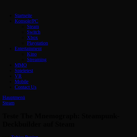
Zum
Inhalt
Technoloki: Gaming und Entertainment News
Startseite
springen
Technoloki: Dein Gaming- und Entertainment News-Portal für
Konsole/PC
Blockbuster, Indie-Perlen und Retro-Klassiker.
Steam
Switch
Xbox
Playstation
Entertainment
Kino
Streaming
MMO
Spieletest
VR
Mobile
Contact Us
Hauptmenü
Steam
Teste The Mnemograph: Steampunk-
Deckbuilder auf Steam