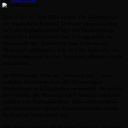
von
Tobias Paxian
Vom 9. bis 16. Juni 2025 nimmt
The Mnemograph
am Steam Next Fest teil. In dieser Demo erwartet
dich ein ungewöhnlicher Mix aus Deckbuilding,
taktischem Kartenkampf und Zeitungsdruck im
Steampunk-Stil. Entwickelt vom Indie-Studio
Thousands of Daggers
, lädt dich das Spiel ein, ein
Medienimperium in einer korrupten, düsteren Stadt
aufzubauen.
Im Mittelpunkt steht der „Mnemograph“ – eine
makabre Druckmaschine, die Erinnerungen
Verstorbener in Schlagzeilen verwandelt. Du spielst
den Gründer der Mnemograph Chronicle und baust
mithilfe von Kartenkämpfen, Unterweltkontakten
und ressourcenhungrigen Druckmaschinen deinen
Einfluss im Stadtviertel aus.
Die Demo bietet ca. 90 Minuten Spielzeit, in denen