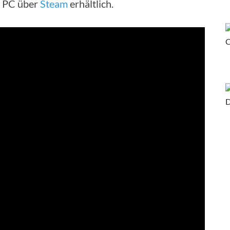
ür PC über
Steam
erhältlich.