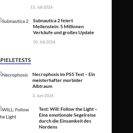
13. Juli 2026
Subnautica 2 feiert
Meilenstein: 5 Millionen
Verkäufe und großes Update
10. Juli 2026
SPIELETESTS
Necrophosis im PS5 Test – Ein
meisterhafter morbider
Albtraum
3. Juni 2026
Test: Will: Follow the Light –
Eine emotionale Segelreise
durch die Einsamkeit des
Nordens