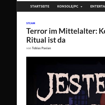
STARTSEITE
KONSOLE/PC
ENTERT
STEAM
Terror im Mittelalter: 
Ritual ist da
von
Tobias Paxian