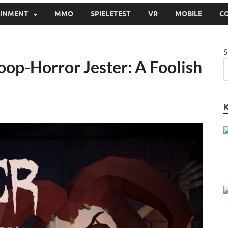
AINMENT
MMO
SPIELETEST
VR
MOBILE
C
S
Koop-Horror Jester: A Foolish