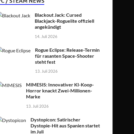
PC / STEAM NEWS
Blackout Jack: Cursed
Blackjack-Roguelite offiziell
angekündigt
14. Juli 2026
Rogue Eclipse: Release-Termin
für rasanten Space-Shooter
steht fest
13. Juli 2026
MIMESIS: Innovativer KI-Koop-
Horror knackt Zwei-Millionen-
Marke
13. Juli 2026
Dystopicon: Satirischer
Dystopie-Hit aus Spanien startet
im Juli