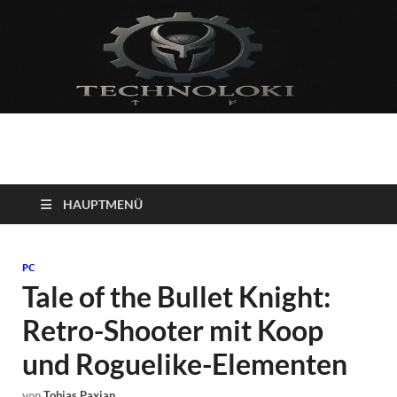
Technoloki: Gaming
Technoloki: Dein Gaming- und Entertainment News-Portal für
Blockbuster, Indie-Perlen und Retro-Klassiker.
und Entertainment
HAUPTMENÜ
News
PC
Tale of the Bullet Knight:
Retro-Shooter mit Koop
und Roguelike-Elementen
von
Tobias Paxian