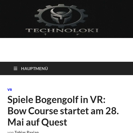
Technoloki: Gaming
Technoloki: Dein Gaming- und Entertainment News-Portal für
Blockbuster, Indie-Perlen und Retro-Klassiker.
und Entertainment
HAUPTMENÜ
News
VR
Spiele Bogengolf in VR:
Bow Course startet am 28.
Mai auf Quest
von
Tobias Paxian