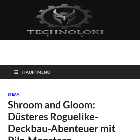
Technoloki: Gaming
Technoloki: Dein Gaming- und Entertainment News-Portal für
Blockbuster, Indie-Perlen und Retro-Klassiker.
und Entertainment
HAUPTMENÜ
News
STEAM
Shroom and Gloom:
Düsteres Roguelike-
Deckbau-Abenteuer mit