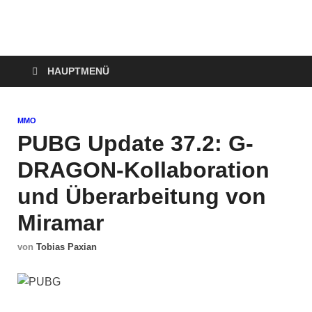
Technoloki: Gaming
Technoloki: Dein Gaming- und Entertainment News-Portal für
Blockbuster, Indie-Perlen und Retro-Klassiker.
und Entertainment
HAUPTMENÜ
News
MMO
PUBG Update 37.2: G-
DRAGON-Kollaboration
und Überarbeitung von
Miramar
von
Tobias Paxian