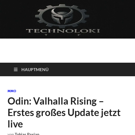
Technoloki: Gaming
Technoloki: Dein Gaming- und Entertainment News-Portal für
Blockbuster, Indie-Perlen und Retro-Klassiker.
und Entertainment
HAUPTMENÜ
News
MMO
Odin: Valhalla Rising –
Erstes großes Update jetzt
live
von
Tobias Paxian