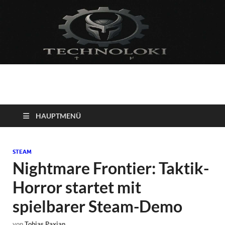
Technoloki: Gaming
Technoloki: Dein Gaming- und Entertainment News-Portal für
Blockbuster, Indie-Perlen und Retro-Klassiker.
und Entertainment
HAUPTMENÜ
News
STEAM
Nightmare Frontier: Taktik-
Horror startet mit
spielbarer Steam-Demo
von
Tobias Paxian