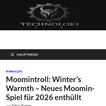
Technoloki: Gaming
Technoloki: Dein Gaming- und Entertainment News-Portal für
Blockbuster, Indie-Perlen und Retro-Klassiker.
und Entertainment
HAUPTMENÜ
News
KONSOLE/PC
Moomintroll: Winter’s
Warmth – Neues Moomin-
Spiel für 2026 enthüllt
von
Tobias Paxian