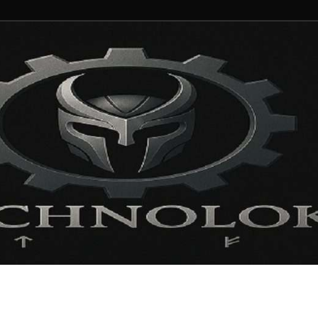
ng und Entertainment N
ortal für Blockbuster, Indie-Perlen und Retro-Klassiker.