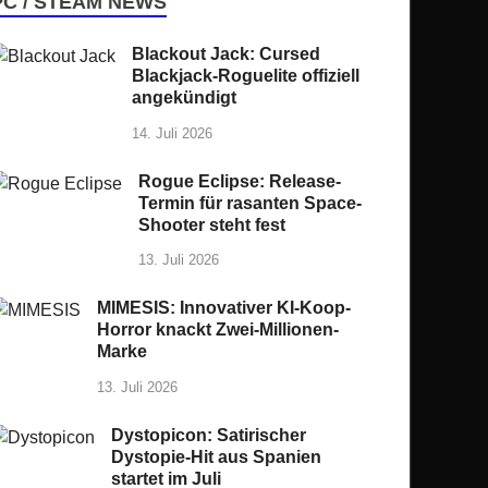
PC / STEAM NEWS
Blackout Jack: Cursed
Blackjack-Roguelite offiziell
angekündigt
14. Juli 2026
Rogue Eclipse: Release-
Termin für rasanten Space-
Shooter steht fest
13. Juli 2026
MIMESIS: Innovativer KI-Koop-
Horror knackt Zwei-Millionen-
Marke
13. Juli 2026
Dystopicon: Satirischer
Dystopie-Hit aus Spanien
startet im Juli