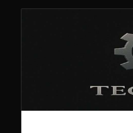
Technoloki: Gami
Technoloki: Dein Gaming- und Entertainment News-P