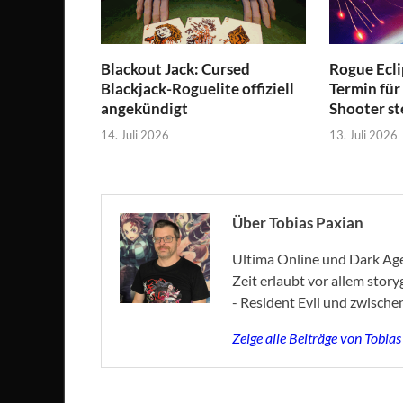
Blackout Jack: Cursed
Rogue Ecli
Blackjack-Roguelite offiziell
Termin für
angekündigt
Shooter st
14. Juli 2026
13. Juli 2026
Über Tobias Paxian
Ultima Online und Dark Age 
Zeit erlaubt vor allem stor
- Resident Evil und zwische
Zeige alle Beiträge von Tobia