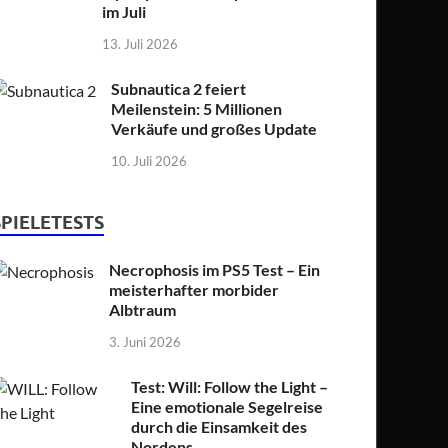
im Juli
13. Juli 2026
Subnautica 2 feiert
Meilenstein: 5 Millionen
Verkäufe und großes Update
10. Juli 2026
SPIELETESTS
Necrophosis im PS5 Test – Ein
meisterhafter morbider
Albtraum
3. Juni 2026
Test: Will: Follow the Light –
Eine emotionale Segelreise
durch die Einsamkeit des
Nordens