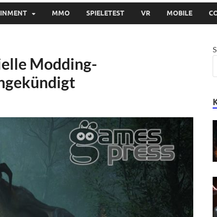
AINMENT
MMO
SPIELETEST
VR
MOBILE
C
S
ielle Modding-
angekündigt