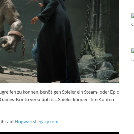
ugreifen zu können, benötigen Spieler ein Steam- oder Epic
Games-Konto verknüpft ist. Spieler können ihre Konten
 ihr auf
HogwartsLegacy.com
.