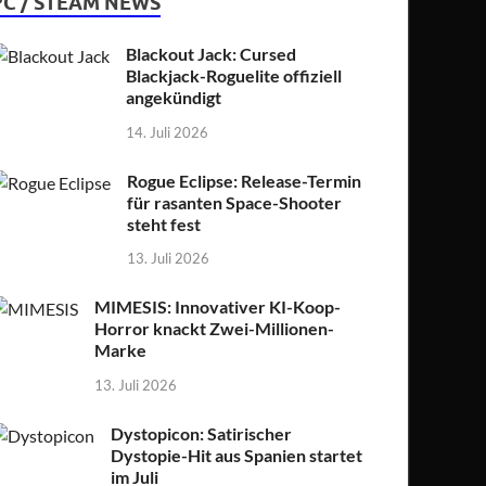
PC / STEAM NEWS
Blackout Jack: Cursed
Blackjack-Roguelite offiziell
angekündigt
14. Juli 2026
Rogue Eclipse: Release-Termin
für rasanten Space-Shooter
steht fest
13. Juli 2026
MIMESIS: Innovativer KI-Koop-
Horror knackt Zwei-Millionen-
Marke
13. Juli 2026
Dystopicon: Satirischer
Dystopie-Hit aus Spanien startet
im Juli