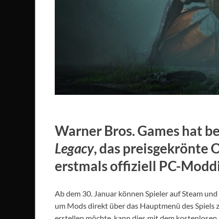
Warner Bros. Games hat b
Legacy
, das preisgekrönte
erstmals offiziell PC-Modd
Ab dem 30. Januar können Spieler auf Steam und
um Mods direkt über das Hauptmenü des Spiels 
erstellen möchte, kann dies mit dem kostenlosen