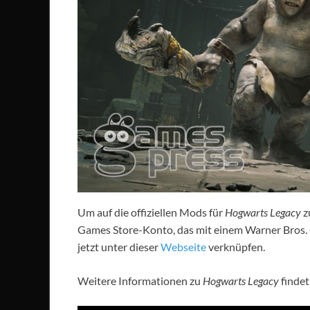
Um auf die offiziellen Mods für
Hogwarts Legacy
z
Games Store-Konto, das mit einem Warner Bros. 
jetzt unter dieser
Webseite
verknüpfen.
Weitere Informationen zu
Hogwarts Legacy
findet