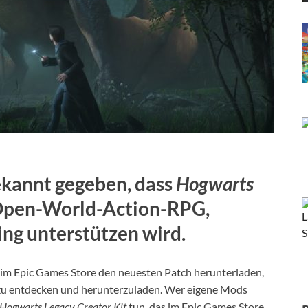
ekannt gegeben, dass
Hogwarts
 Open-World-Action-RPG,
ing unterstützen wird.
 im Epic Games Store den neuesten Patch herunterladen,
zu entdecken und herunterzuladen. Wer eigene Mods
Hogwarts Legacy Creator Kit
tun, das im Epic Games Store