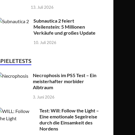
13. Juli 2026
Subnautica 2 feiert
Meilenstein: 5 Millionen
Verkäufe und großes Update
10. Juli 2026
SPIELETESTS
Necrophosis im PS5 Test – Ein
meisterhafter morbider
Albtraum
3. Juni 2026
Test: Will: Follow the Light –
Eine emotionale Segelreise
durch die Einsamkeit des
Nordens