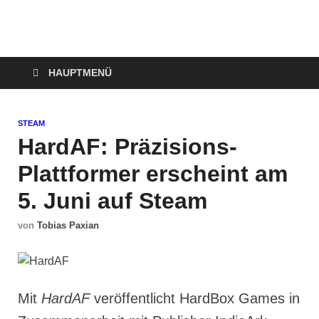
Technoloki: Gaming
Technoloki: Dein Gaming- und Entertainment News-Portal für
Blockbuster, Indie-Perlen und Retro-Klassiker.
und Entertainment
HAUPTMENÜ
News
STEAM
HardAF: Präzisions-
Plattformer erscheint am
5. Juni auf Steam
von
Tobias Paxian
Mit
HardAF
veröffentlicht HardBox Games in