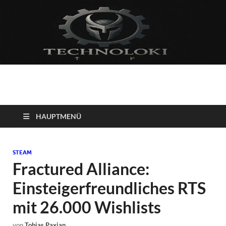
Technoloki: Gaming
Technoloki: Dein Gaming- und Entertainment News-Portal für
Blockbuster, Indie-Perlen und Retro-Klassiker.
und Entertainment
HAUPTMENÜ
News
STEAM
Fractured Alliance:
Einsteigerfreundliches RTS
mit 26.000 Wishlists
von
Tobias Paxian