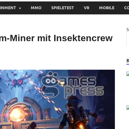
AINMENT
MMO
SPIELETEST
VR
MOBILE
C
S
orm-Miner mit Insektencrew