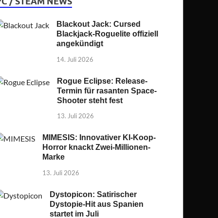
PC / STEAM NEWS
Blackout Jack: Cursed
Blackjack-Roguelite offiziell
angekündigt
14. Juli 2026
Rogue Eclipse: Release-
Termin für rasanten Space-
Shooter steht fest
13. Juli 2026
MIMESIS: Innovativer KI-Koop-
Horror knackt Zwei-Millionen-
Marke
13. Juli 2026
Dystopicon: Satirischer
Dystopie-Hit aus Spanien
startet im Juli