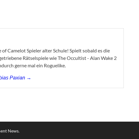
of Camelot Spieler alter Schule! Spielt sobald es die
ygetriebene Rätselspiele wie The Occultist - Alan Wake 2
ndurch gerne mal ein Roguelike.
obias Paxian →
ment News
.