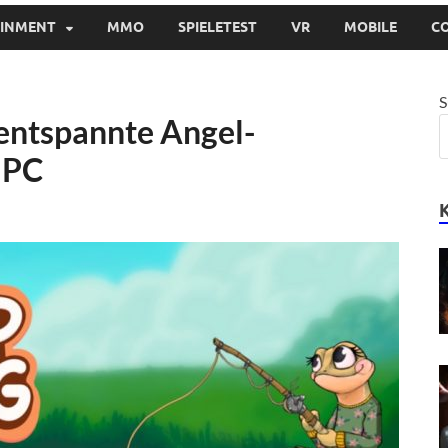
AINMENT
MMO
SPIELETEST
VR
MOBILE
C
S
 entspannte Angel-
 PC