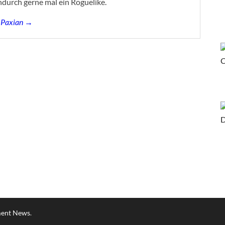
ndurch gerne mal ein Roguelike.
s Paxian →
ment News
.