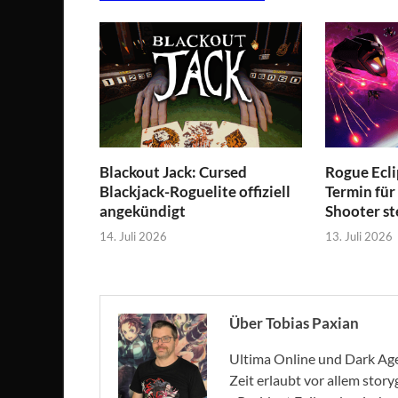
Blackout Jack: Cursed
Rogue Ecli
Blackjack-Roguelite offiziell
Termin für
angekündigt
Shooter st
14. Juli 2026
13. Juli 2026
Über Tobias Paxian
Ultima Online und Dark Age 
Zeit erlaubt vor allem stor