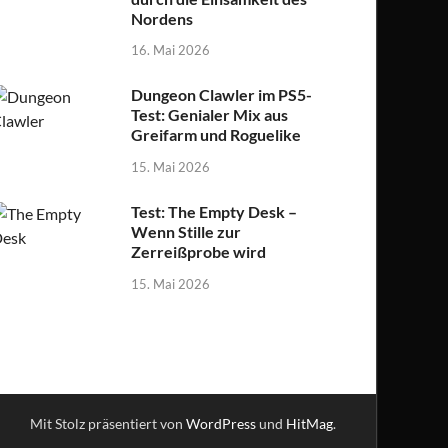
Nordens
16. Mai 2026
Dungeon Clawler im PS5-
Test: Genialer Mix aus
Greifarm und Roguelike
15. Mai 2026
Test: The Empty Desk –
Wenn Stille zur
Zerreißprobe wird
15. Mai 2026
Mit Stolz präsentiert von
WordPress
und
HitMag
.