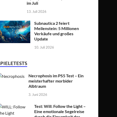
im Juli
13. Juli 2026
Subnautica 2 feiert
Meilenstein: 5 Millionen
Verkäufe und großes
Update
10. Juli 2026
SPIELETESTS
Necrophosis im PS5 Test – Ein
meisterhafter morbider
Albtraum
3. Juni 2026
Test: Will: Follow the Light –
Eine emotionale Segelreise
durch die Einsamkeit des