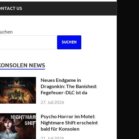
ONTACT US
uchen
SUCHEN
KONSOLEN NEWS
Neues Endgame in
Dragonkin: The Banished:
Fegefeuer-DLC ist da
27. Juli 2026
Psycho Horror im Motel:
Nightmare Shift erscheint
bald für Konsolen
21. Juli 2026