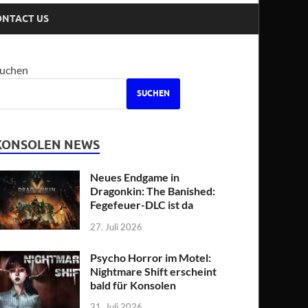
ONTACT US
uchen
SUCHEN
KONSOLEN NEWS
Neues Endgame in
Dragonkin: The Banished:
Fegefeuer-DLC ist da
27. Juli 2026
Psycho Horror im Motel:
Nightmare Shift erscheint
bald für Konsolen
21. Juli 2026