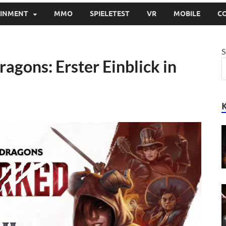
AINMENT
MMO
SPIELETEST
VR
MOBILE
C
S
gons: Erster Einblick in