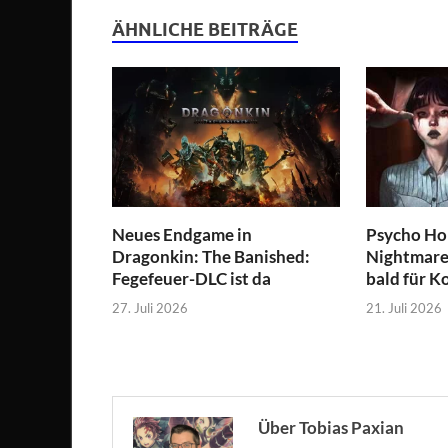
ÄHNLICHE BEITRÄGE
Neues Endgame in
Psycho Hor
Dragonkin: The Banished:
Nightmare 
Fegefeuer-DLC ist da
bald für K
27. Juli 2026
21. Juli 2026
Über Tobias Paxian