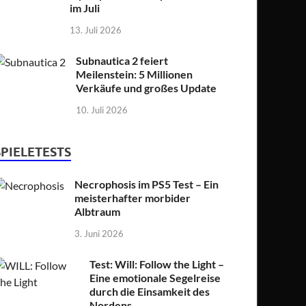
im Juli
13. Juli 2026
Subnautica 2 feiert
Meilenstein: 5 Millionen
Verkäufe und großes Update
10. Juli 2026
SPIELETESTS
Necrophosis im PS5 Test – Ein
meisterhafter morbider
Albtraum
3. Juni 2026
Test: Will: Follow the Light –
Eine emotionale Segelreise
durch die Einsamkeit des
Nordens