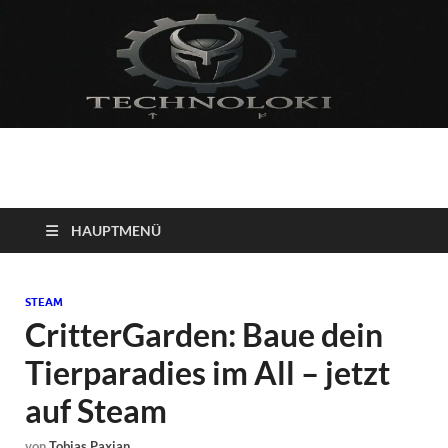
Technoloki: Gaming
Technoloki: Dein Gaming- und Entertainment News-Portal für
Blockbuster, Indie-Perlen und Retro-Klassiker.
und Entertainment
HAUPTMENÜ
News
STEAM
CritterGarden: Baue dein
Tierparadies im All – jetzt
auf Steam
von
Tobias Paxian