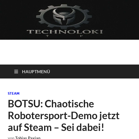
Technoloki: Gaming
Technoloki: Dein Gaming- und Entertainment News-Portal für
Blockbuster, Indie-Perlen und Retro-Klassiker.
und Entertainment
HAUPTMENÜ
News
STEAM
BOTSU: Chaotische
Robotersport-Demo jetzt
auf Steam – Sei dabei!
von
Tobias Paxian