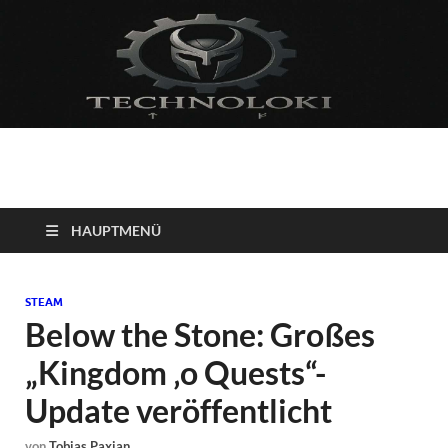
Technoloki: Gaming
Technoloki: Dein Gaming- und Entertainment News-Portal für
Blockbuster, Indie-Perlen und Retro-Klassiker.
und Entertainment
HAUPTMENÜ
News
STEAM
Below the Stone: Großes
„Kingdom ‚o Quests“-
Update veröffentlicht
von
Tobias Paxian