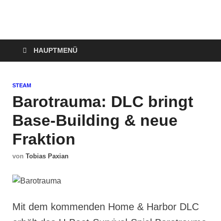
Technoloki: Gaming
Technoloki: Dein Gaming- und Entertainment News-Portal für
Blockbuster, Indie-Perlen und Retro-Klassiker.
und Entertainment
HAUPTMENÜ
News
STEAM
Barotrauma: DLC bringt
Base-Building & neue
Fraktion
von
Tobias Paxian
Mit dem kommenden Home & Harbor DLC