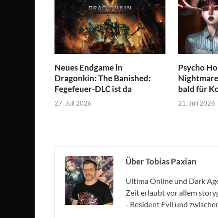
Neues Endgame in
Psycho Hor
Dragonkin: The Banished:
Nightmare 
Fegefeuer-DLC ist da
bald für K
27. Juli 2026
21. Juli 2026
Über Tobias Paxian
Ultima Online und Dark Age 
Zeit erlaubt vor allem stor
- Resident Evil und zwische