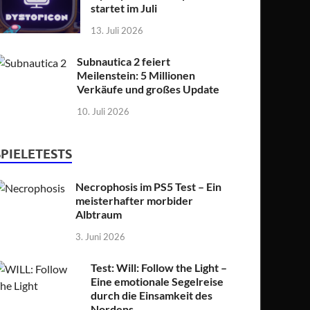
startet im Juli
13. Juli 2026
Subnautica 2 feiert
Meilenstein: 5 Millionen
Verkäufe und großes Update
10. Juli 2026
SPIELETESTS
Necrophosis im PS5 Test – Ein
meisterhafter morbider
Albtraum
3. Juni 2026
Test: Will: Follow the Light –
Eine emotionale Segelreise
durch die Einsamkeit des
Nordens