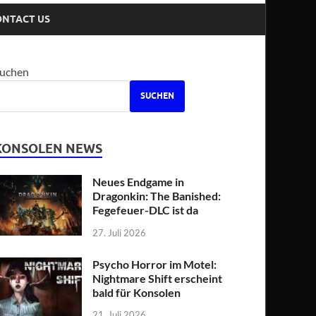
ONTACT US
uchen
SUCHEN
KONSOLEN NEWS
Neues Endgame in
Dragonkin: The Banished:
Fegefeuer-DLC ist da
27. Juli 2026
Psycho Horror im Motel:
Nightmare Shift erscheint
bald für Konsolen
21. Juli 2026