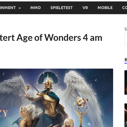
AINMENT
MMO
SPIELETEST
VR
MOBILE
C
S
tert Age of Wonders 4 am